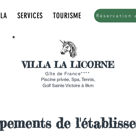
LLA
SERVICES
TOURISME
Réservation 
k.com/tr?id=615579176016136&amp;ev=PageView&amp;noscript=1">
VILLA LA LICORNE
Gîte de France****
Piscine privée, Spa, Tennis,
Golf Sainte Victoire à 9km
pements de l'établiss