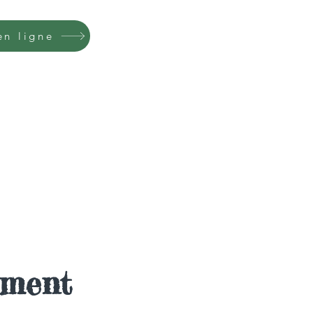
en ligne
ement