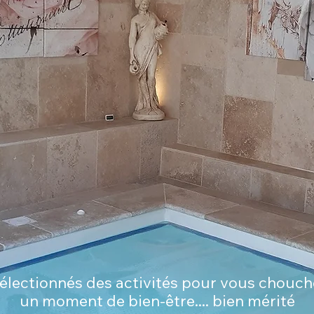
lectionnés des activités pour vous choucho
un moment
de bien-être.... bien mérité