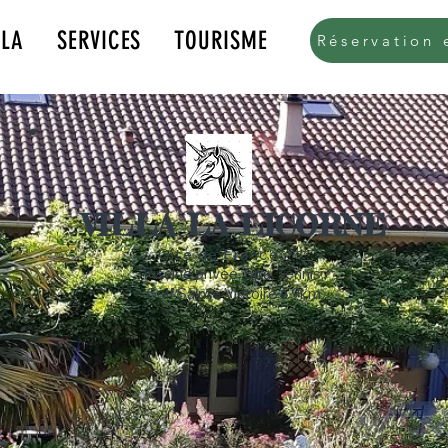
LLA
SERVICES
TOURISME
Réservation 
k.com/tr?id=615579176016136&amp;ev=PageView&amp;noscript=1">
VILLA LA LICORNE
Gîte de France****
Piscine privée, Spa, Tennis,
Golf Sainte Victoire à 9km